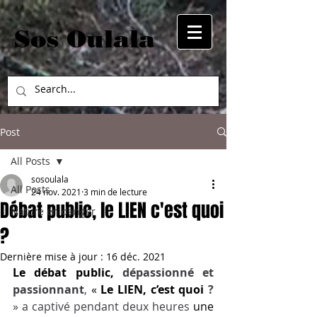
Sos Oulala
Post
All Posts
sosoulala
All Posts
24 nov. 2021
3 min de lecture
Débat public, le LIEN c'est quoi
Nature en danger
?
Dernière mise à jour :
16 déc. 2021
Le débat public, 
dépassionné et 
passionnant
, 
« 
Le LIEN, c’est quoi
 ? 
» a captivé pendant deux heures
 une 