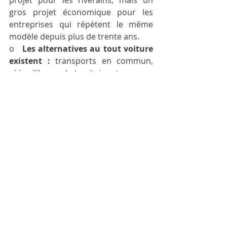
projet pour les riverains, mais un 
gros projet économique pour les 
entreprises qui répètent le même 
modèle depuis plus de trente ans.
o   
Les alternatives au tout voiture 
existent :
 transports en commun, 
rééquilibrage du territoire etc.
Organisateurs : le collectif SOS Oulala 
et l'association Grabels en Transition.
Consultez et téléchargez notre