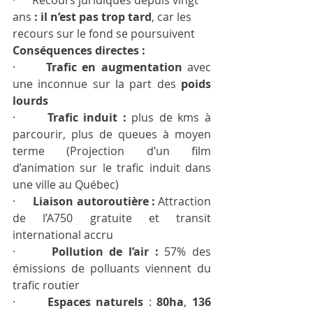
·      Recours juridiques depuis vingt 
ans 
: il n’est pas trop tard
, car les 
recours sur le fond se poursuivent 
Conséquences directes : 
·      
Trafic en augmentation 
avec 
une inconnue sur la part des 
poids 
lourds
·      
Trafic induit : 
plus de kms à 
parcourir, plus de queues à moyen 
terme (Projection d’un film 
d’animation sur le trafic induit dans 
une ville au Québec)
·      
Liaison autoroutière : 
Attraction 
de l’A750 gratuite et transit 
international accru
·      
Pollution de l’air : 
57% des 
émissions de polluants viennent du 
trafic routier
·      
Espaces naturels 
: 
80ha
, 
136 