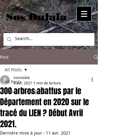
Sos Oulala
Post
All Posts
sosoulala
All Posts
8 avr. 2021
1 min de lecture
300 arbres abattus par le
Nature en danger
Département en 2020 sur le
tracé du LIEN ? Début Avril
2021.
Dernière mise à jour :
11 avr. 2021