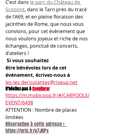
C'est dans 
le parc du Château de 
Scopont
, dans le Tarn près du tracé 
de l'A69, et en pleine floraison des 
jacinthes de Rome, que nous vous 
convions, pour cet évènement que 
nous voulons joyeux et riche de nos 
échanges, ponctué de concerts, 
d'ateliers !
Si vous souhaitez 
être bénévoles lors de cet 
événement, écrivez-nous à
les-les-deroutantes@riseup.net
N'hésitez-pas à 
Covoiturer
https://m.mobicoop.fr/#/CARPOOLS/
EVENT/6498
A
TTENTION : Nombre de places 
limitées 
Réservation à cette adresse
 :  
https://urls.fr/a7J0Px