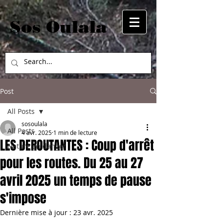
Sos Oulala
Post
All Posts
sosoulala
All Posts
4 avr. 2025
1 min de lecture
LES DEROUTANTES : Coup d'arrêt
Nature en danger
pour les routes. Du 25 au 27
avril 2025 un temps de pause
s'impose
Dernière mise à jour :
23 avr. 2025