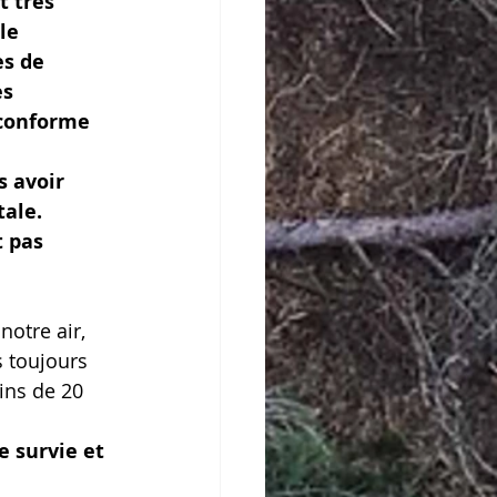
 très 
le 
s de 
s 
 conforme 
s avoir 
tale.
 pas 
notre air, 
s toujours 
ins de 20 
 survie et 