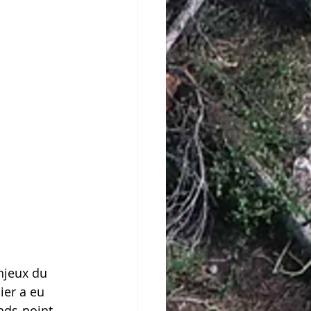
njeux du 
ier a eu 
nds-point 