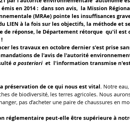
021 par l'autorité environnementale  autonome est
 émis en 2014 :  dans son avis,  la Mission Régiona
onnementale (MRAe) pointe les insuffisances grave
u LIEN à la fois sur les objectifs, la méthode et se
se de réponse, le Département rétorque  qu'il est
 !
ncer les travaux en octobre dernier s'est prise san
mmandations de l'avis de l'autorité environnemen
sulté 
a posteriori  e
t  l'information transmise n'est
 la préservation de ce qui nous est vital
. Notre eau, 
ches de biodiversité, les terres agricoles. Nous auron
manger, pas d’acheter une paire de chaussures en mo
 réglementaire peut-elle être supérieure à notre