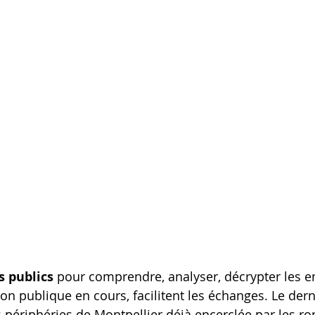
s publics
 pour comprendre, analyser, décrypter les e
ion publique en cours, facilitent les échanges. Le dern
s périphéries de Montpellier déjà encerclée par les ro