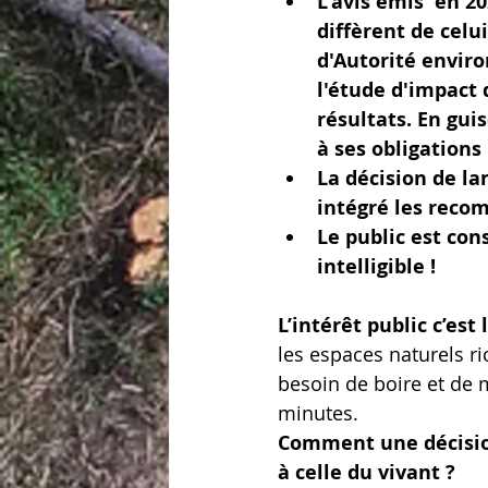
L'avis émis  en 2
diffèrent de celui
d'Autorité envir
l'étude d'impact d
résultats. En gui
à ses obligations 
La décision de la
intégré les reco
Le public est con
intelligible !
L’intérêt public c’est
les espaces naturels ri
besoin de boire et de 
minutes.
Comment une décision
à celle du vivant ?