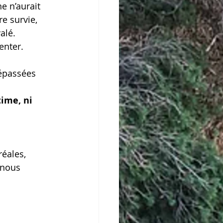
e n’aurait 
e survie, 
alé.
enter.
épassées 
time, ni 
éales, 
 nous 