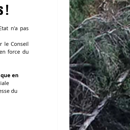
 !
Etat n'a pas 
 le Conseil 
en force du 
ique en 
iale 
esse du 