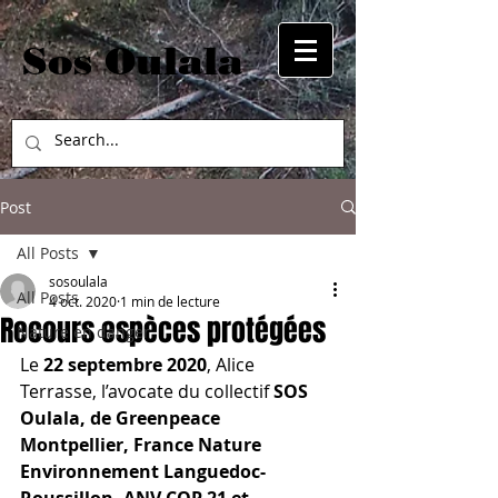
Sos Oulala
Post
All Posts
sosoulala
All Posts
4 oct. 2020
1 min de lecture
Recours espèces protégées
Nature en danger
​Le 
22 septembre 2020
, Alice 
Terrasse, l’avocate du collectif 
SOS 
Oulala, de Greenpeace 
Montpellier, France Nature 
Environnement Languedoc-