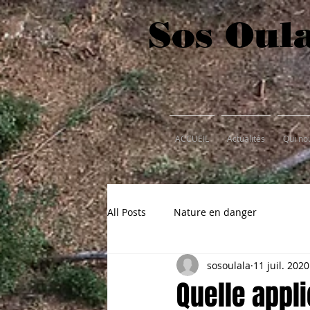
Sos Oul
ACCUEIL
Actualités
Qui n
All Posts
Nature en danger
sosoulala
11 juil. 2020
Quelle appli