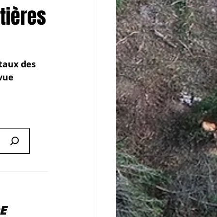
tières
taux des 
vue 