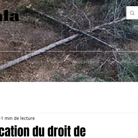
ala
ous Sommes
Pourquoi
Actions
Vidéos et photos
Presse et Publica
1 min de lecture
cation du droit de