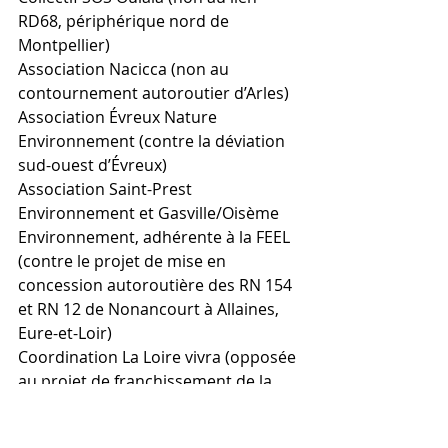
RD68, périphérique nord de 
Montpellier)
Association Nacicca (non au 
contournement autoroutier d’Arles)
Association Évreux Nature 
Environnement (contre la déviation 
sud-ouest d’Évreux)
Association Saint-Prest 
Environnement et Gasville/Oisème 
Environnement, adhérente à la FEEL 
(contre le projet de mise en 
concession autoroutière des RN 154 
et RN 12 de Nonancourt à Allaines, 
Eure-et-Loir)
Coordination La Loire vivra (opposée 
au projet de franchissement de la 
Loire entre Mardié et Darvoy)
Collectif Ussel (contre le 