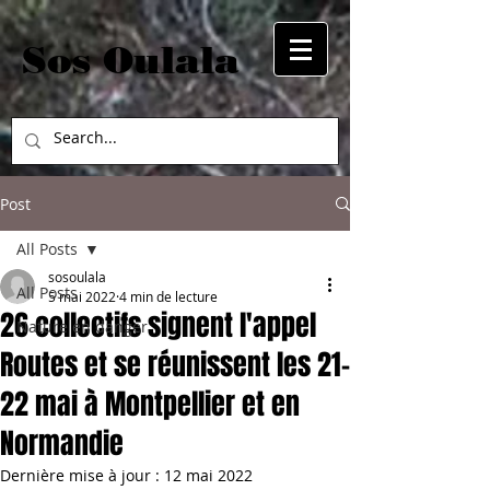
Sos Oulala
Post
All Posts
sosoulala
All Posts
5 mai 2022
4 min de lecture
26 collectifs signent l'appel
Nature en danger
Routes et se réunissent les 21-
22 mai à Montpellier et en
Normandie
Dernière mise à jour :
12 mai 2022